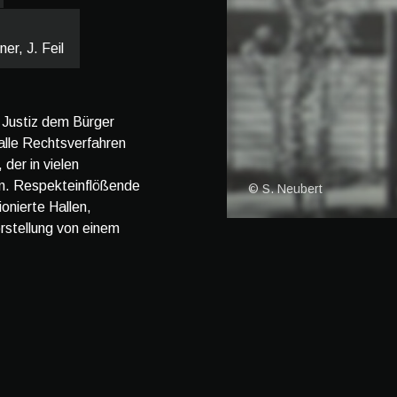
er, J. Feil
e Justiz dem Bürger
alle Rechtsverfahren
der in vielen
in. Respekteinflößende
© S. Neubert
nierte Hallen,
rstellung von einem