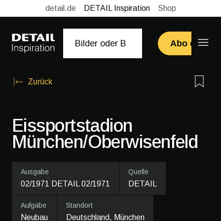
detail.de
DETAIL Inspiration
Shop
Abo erwerb
Zurück
Eissportstadion
München/Oberwisenfeld
Ausgabe
Quelle
02/1971 DETAIL 02/1971
DETAIL
Aufgabe
Standort
Neubau
Deutschland, München