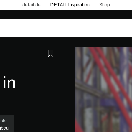
detail.de
DETAIL Inspiration
Shop
 in
gabe
ubau