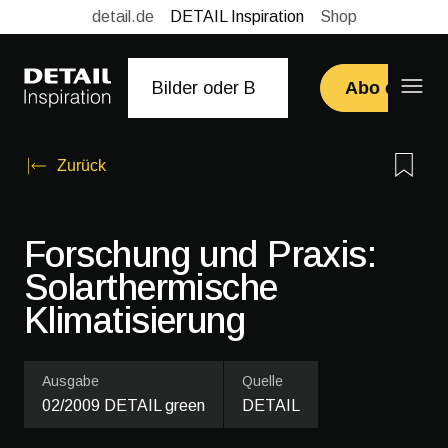
detail.de
DETAIL Inspiration
Shop
Abo erwerb
Zurück
Forschung und Praxis:
Solarthermische
Klimatisierung
Ausgabe
Quelle
02/2009 DETAIL green
DETAIL