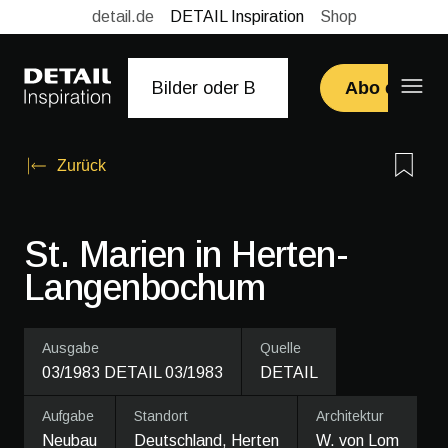
detail.de
DETAIL Inspiration
Shop
Abo erwerb
Zurück
St. Marien in Herten-
Langenbochum
Ausgabe
Quelle
03/1983 DETAIL 03/1983
DETAIL
Aufgabe
Standort
Architektur
Neubau
Deutschland, Herten
W. von Lom