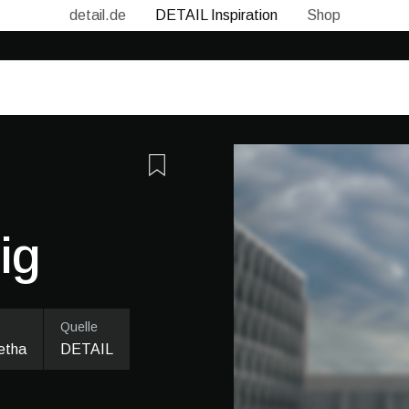
detail.de
DETAIL Inspiration
Shop
ig
Quelle
etha
DETAIL