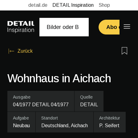
detail.de
DETAIL Inspiration
Shop
Abo erwerb
Zurück
Wohnhaus in Aichach
Ausgabe
Quelle
04/1977 DETAIL 04/1977
DETAIL
Aufgabe
Standort
Architektur
Neubau
Deutschland, Aichach
P. Seifert